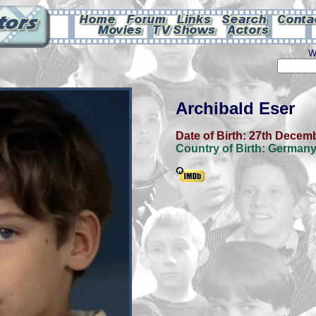
W
Archibald Eser
Date of Birth:
27th Decemb
Country of Birth:
German