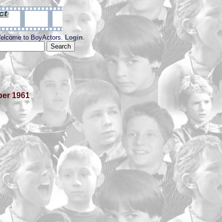
elcome to BoyActors.
Login
.
er 1961
y